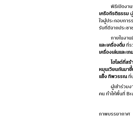
	พิธีเปิดงา
เครือกีรติธรรม
 
ใจผู้ประกอบการร
รับที่ดีจากประชา
	ภายในงานม
และเครื่องดื่ม
 ที
เครื่องเล่นและเ
	ไฮไลต์ที่สร้างความตื่นเต้นและดึงดูดผู้ร่วมงานได้มากที่สุด คือการแสดงจากศิลปินชื่อดังที่
หมุนเวียนกันมาขึ้
แข็ง ทิพวรรณ
 ท
	ผู้เข้าร่วมงานหลั่งไหลมาอย่างไม่ขาดสายทุกวัน โดยเฉพาะในช่วงสุดสัปดาห์ซึ่งมีผู้ร่วมงานนับพัน
คน ทำให้พื้นที่
ภาพบรรยากาศ