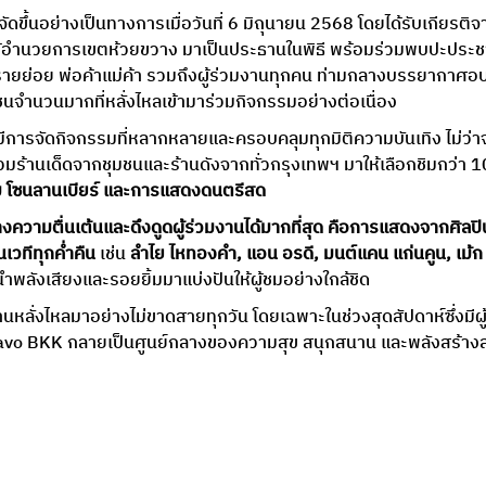
นจัดขึ้นอย่างเป็นทางการเมื่อวันที่ 6 มิถุนายน 2568 โดยได้รับเกียรติจ
ผู้อำนวยการเขตห้วยขวาง มาเป็นประธานในพิธี พร้อมร่วมพบปะประชา
ายย่อย พ่อค้าแม่ค้า รวมถึงผู้ร่วมงานทุกคน ท่ามกลางบรรยากาศอ
ชนจำนวนมากที่หลั่งไหลเข้ามาร่วมกิจกรรมอย่างต่อเนื่อง
ีการจัดกิจกรรมที่หลากหลายและครอบคลุมทุกมิติความบันเทิง ไม่ว่าจ
่รวมร้านเด็ดจากชุมชนและร้านดังจากทั่วกรุงเทพฯ มาให้เลือกชิมกว่า 1
กม โซนลานเบียร์ และการแสดงดนตรีสด
นเวทีทุกค่ำคืน
 เช่น 
ลำไย ไหทองคำ, แอน อรดี,
มนต์แคน แก่นคูน, เม้ก อ
ี่นำพลังเสียงและรอยยิ้มมาแบ่งปันให้ผู้ชมอย่างใกล้ชิด
 Bravo BKK กลายเป็นศูนย์กลางของความสุข สนุกสนาน และพลังสร้าง