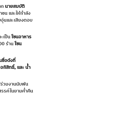
าก 
นายสมบัติ 
ชน และให้กำลัง
บอุ่นและเสียงตอบ
ะเป็น 
โซนอาหาร
00 ร้าน 
โซน
ภิสิทธิ์, และ น้ำ
สรรค์ในยามค่ำคืน